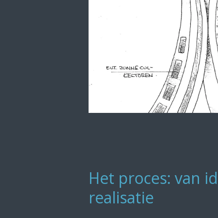
Het proces: van id
realisatie