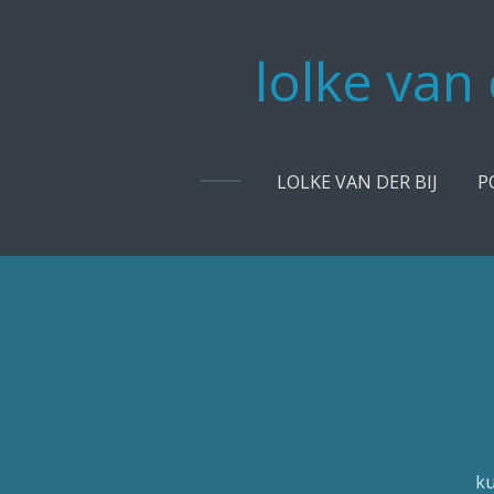
Ga
direct
lolke van
naar
de
hoofdinhoud
LOLKE VAN DER BIJ
P
ku