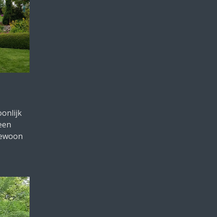
oonlijk
een
gewoon